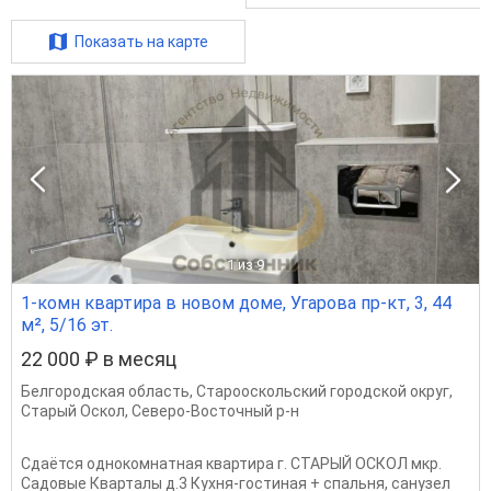
Показать на карте
1
из 9
1-комн квартира в новом доме, Угарова пр-кт, 3, 44
м², 5/16 эт.
22 000 ₽ в месяц
Белгородская область
,
Старооскольский городской округ
,
Старый Оскол
,
Северо-Восточный р-н
Сдаётся однокомнатная квартира г. СТАРЫЙ ОСКОЛ мкр.
Садовые Кварталы д.3 Кухня-гостиная + спальня, санузел