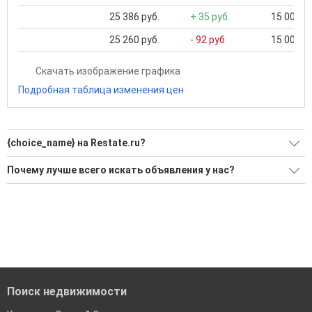
25 386 руб.
+ 35 руб.
15 000 ..
25 260 руб.
- 92 руб.
15 000 ..
Скачать изображение графика
Подробная таблица изменения цен
{choice_name} на Restate.ru?
Воспользуйтесь нашим поиском по новостройкам, для
Почему лучше всего искать объявления у нас?
подбора подходящего вам варианта
Все объявления проверены и проходят строгую
'Сохраните результаты поиска и возвращайтесь к нему,
модерацию
когда это будет нужно'
Удобный поиск, есть подписка на новые объявления
Помогаем с подбором выгодных ипотечных программ в
банках в Старом Осколе
Поиск недвижимости