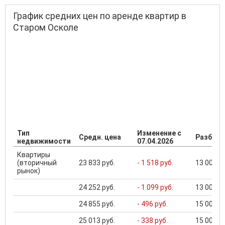
График средних цен по аренде квартир в
Старом Осколе
Тип
Изменение с
Средн. цена
Разброс
недвижимости
07.04.2026
Квартиры
(вторичный
23 833 руб.
- 1 518 руб.
13 000 ..
рынок)
24 252 руб.
- 1 099 руб.
13 000 ..
24 855 руб.
- 496 руб.
15 000 ..
25 013 руб.
- 338 руб.
15 000 ..